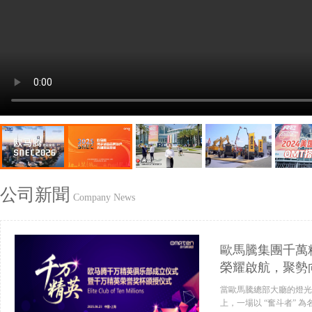
公司新聞
Company News
歐馬騰集團千萬
榮耀啟航，聚勢
當歐馬騰總部大廳的燈光
上，一場以 “奮斗者” 